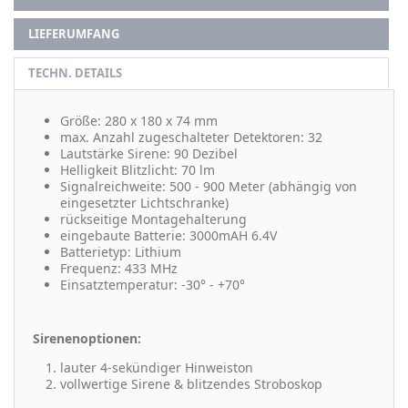
LIEFERUMFANG
TECHN. DETAILS
Größe: 280 x 180 x 74 mm
max. Anzahl zugeschalteter Detektoren: 32
Lautstärke Sirene: 90 Dezibel
Helligkeit Blitzlicht: 70 lm
Signalreichweite: 500 - 900 Meter (abhängig von
eingesetzter Lichtschranke)
rückseitige Montagehalterung
eingebaute Batterie: 3000mAH 6.4V
Batterietyp: Lithium
Frequenz: 433 MHz
Einsatztemperatur: -30
°
- +70
°
Sirenenoptionen:
lauter 4-sekündiger Hinweiston
vollwertige Sirene & blitzendes Stroboskop