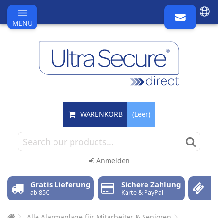
MENU
WARENKORB
(Leer)
Anmelden
Gratis Lieferung
Sichere Zahlung
F
ab 85€
Karte & PayPal
30
Alle Alarmanlage für Mitarbeiter & Senioren