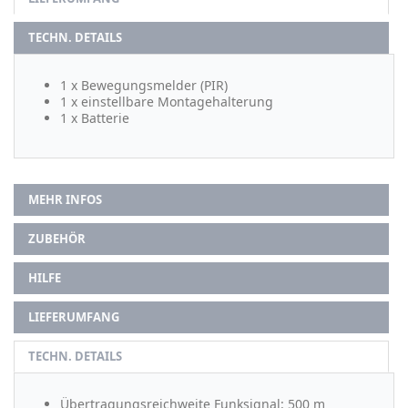
TECHN. DETAILS
1 x Bewegungsmelder (PIR)
1 x einstellbare Montagehalterung
1 x Batterie
MEHR INFOS
ZUBEHÖR
HILFE
LIEFERUMFANG
TECHN. DETAILS
Übertragungsreichweite Funksignal: 500 m