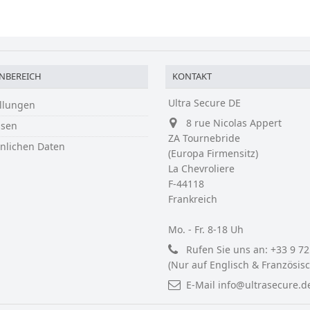
NBEREICH
KONTAKT
Ultra Secure DE
ellungen
8 rue Nicolas Appert
ssen
ZA Tournebride
önlichen Daten
(Europa Firmensitz)
La Chevroliere
F-44118
Frankreich
Mo. - Fr. 8-18 Uh
Rufen Sie uns an:
+33 9 72
(Nur auf Englisch & Französisc
E-Mail
info@ultrasecure.d