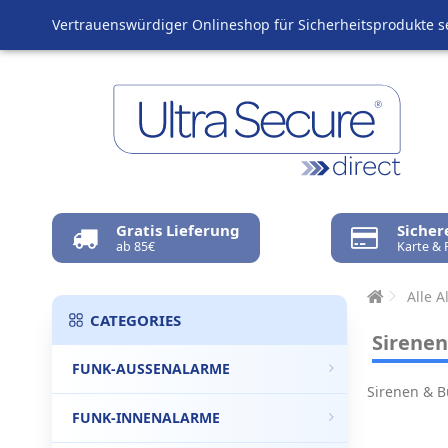
Vertrauenswürdiger Onlineshop für Sicherheitsprodukte s
Gratis Lieferung
Sicher
ab 85€
Karte & 
Alle 
CATEGORIES
Sirenen
FUNK-AUSSENALARME
Sirenen & B
FUNK-INNENALARME