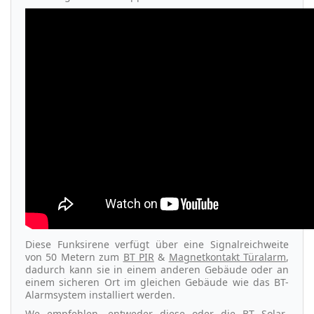
Diese Funksirene verfügt über eine Signalreichweite
von 50 Metern zum
BT PIR
&
Magnetkontakt Türalarm
,
dadurch kann sie in einem anderen Gebäude oder an
einem sicheren Ort im gleichen Gebäude wie das BT-
Alarmsystem installiert werden.
We empfehlen, entweder diese oder die
BT Solar-