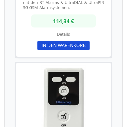
mit den BT Alarms & UltraDIAL & UltraPIR
3G GSM-Alarmsystemen.
114,34 €
Details
IN DEN WARENKORB