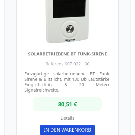
SOLARBETRIEBENE BT FUNK-SIRENE
Referenz 007-0221-00
Einzigartige solarbetriebene BT Funk-
Sirene & Blitzlicht, mit 130 Db Lautstärke,
Eingriffschutz & 50 Metern
Signalreichweite.
80,51 €
Details
IN DEN WARENKORB